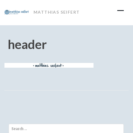
Skip
to
MATTHIAS SEIFERT
content
header
Search