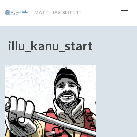
Skip
to
MATTHIAS SEIFERT
content
illu_kanu_start