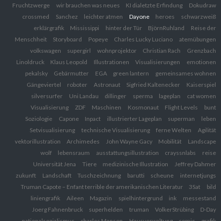
Fruchtzwerge
wir brauchen was neues
KI dialetzte Erfindung
Dokudraw
crossmed
Sanchez
leichter atmen
Dayone
heroes
schwarzweiß
erklärgrafik
Mississippi
hinter der Tür
BjörnRuhland
Reise der
Menschheit
Storyboard
Popeye
Charles Lucky Luciano
atemübungen
volkswagen
supergirl
wohnprojektor
Christian Rach
Grenzbach
Linoldruck
Klaus Leopold
Illustrationen
Visualisierungen
emotionen
pekalsky
Gebärmutter
EGA
green lantern
gemeinsames wohnen
Gängeviertel
roboter
Astronaut
Sigfried Kaltenecker
Kaiserspiel
silversurfer
Uni Landau
dillinger
sperma
lageplan
cat women
Visualisierung
ZDF
Maschinen
Kosmonaut
Flight Levels
bunt
Soziologie
Capone
Inpact
illustrierter Lageplan
superman
leben
Setvisualisierung
technische Visualisierung
ferne Welten
Agilität
vektorillustration
Archimedes
John Wayne Gacy
Mobilität
Landscape
wolf
lebensraum
ausstattungsillustration
crayssnlabs
reise
Universität Jena
Tiere
medizinische Illustration
Jeffrey Dahmer
zukunft
Landschaft
Tuschzeichnung
barutti
scheune
internetjungs
Truman Capote – Enfant terrible der amerikanischen Literatur
3Sat
bild
liniengrafik
Aileen
Magazin
spielhintergrund
ink
messestand
Joerg Fahnenbruck
superhelden
truman
VolkerStrübing
D-Day
nationalsozialismus
charles Manson
Hausverwaltung
comic
grafik