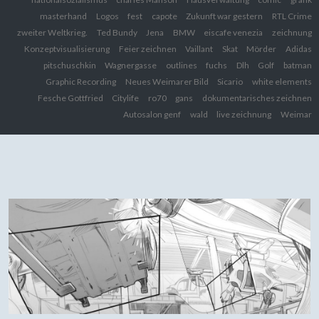
masterhand
Logos
fest
capote
Zukunft war gestern
RTL Crime
zweiter Weltkrieg.
Ted Bundy
Jena
BMW
eiscafe venezia
zeichnung
Konzeptvisualisierung
Feier zeichnen
Vaillant
Skat
Mörder
Adidas
pitschuschkin
Wagnergasse
outlines
fuchs
Dlh
Golf
batman
Graphic Recording
Neues Weimarer Bild
Sicario
white elements
Fesche Gottfried
Citylife
ro70
gans
dokumentarisches zeichnen
Autosalon genf
wald
live zeichnung
Weimar