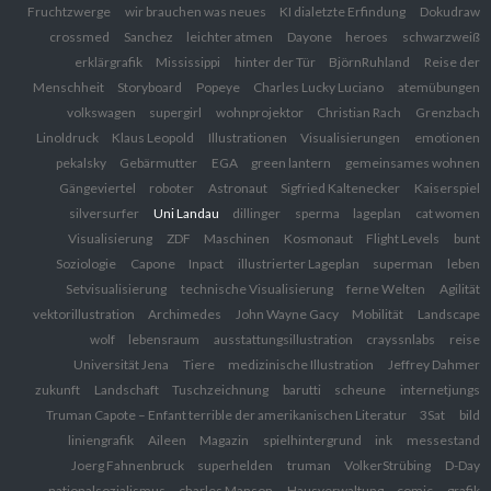
Fruchtzwerge
wir brauchen was neues
KI dialetzte Erfindung
Dokudraw
crossmed
Sanchez
leichter atmen
Dayone
heroes
schwarzweiß
erklärgrafik
Mississippi
hinter der Tür
BjörnRuhland
Reise der
Menschheit
Storyboard
Popeye
Charles Lucky Luciano
atemübungen
volkswagen
supergirl
wohnprojektor
Christian Rach
Grenzbach
Linoldruck
Klaus Leopold
Illustrationen
Visualisierungen
emotionen
pekalsky
Gebärmutter
EGA
green lantern
gemeinsames wohnen
Gängeviertel
roboter
Astronaut
Sigfried Kaltenecker
Kaiserspiel
silversurfer
Uni Landau
dillinger
sperma
lageplan
cat women
Visualisierung
ZDF
Maschinen
Kosmonaut
Flight Levels
bunt
Soziologie
Capone
Inpact
illustrierter Lageplan
superman
leben
Setvisualisierung
technische Visualisierung
ferne Welten
Agilität
vektorillustration
Archimedes
John Wayne Gacy
Mobilität
Landscape
wolf
lebensraum
ausstattungsillustration
crayssnlabs
reise
Universität Jena
Tiere
medizinische Illustration
Jeffrey Dahmer
zukunft
Landschaft
Tuschzeichnung
barutti
scheune
internetjungs
Truman Capote – Enfant terrible der amerikanischen Literatur
3Sat
bild
liniengrafik
Aileen
Magazin
spielhintergrund
ink
messestand
Joerg Fahnenbruck
superhelden
truman
VolkerStrübing
D-Day
nationalsozialismus
charles Manson
Hausverwaltung
comic
grafik