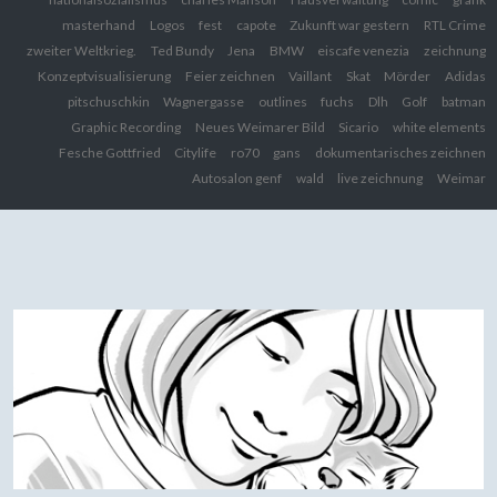
masterhand
Logos
fest
capote
Zukunft war gestern
RTL Crime
zweiter Weltkrieg.
Ted Bundy
Jena
BMW
eiscafe venezia
zeichnung
Konzeptvisualisierung
Feier zeichnen
Vaillant
Skat
Mörder
Adidas
pitschuschkin
Wagnergasse
outlines
fuchs
Dlh
Golf
batman
Graphic Recording
Neues Weimarer Bild
Sicario
white elements
Fesche Gottfried
Citylife
ro70
gans
dokumentarisches zeichnen
Autosalon genf
wald
live zeichnung
Weimar